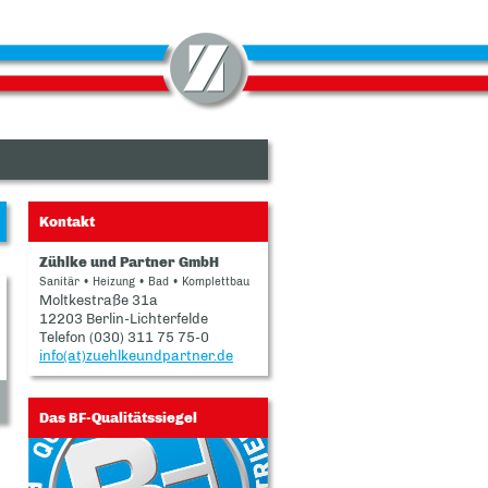
Ansprechpartner
-
Zühlke
und
Partner
Kontakt
GmbH
Zühlke und Partner GmbH
Sanitär • Heizung • Bad • Komplettbau
Moltkestraße 31a
12203 Berlin-Lichterfelde
Telefon
(030) 311 75 75-0
info(at)zuehlkeundpartner.de
Das BF-Qualitätssiegel